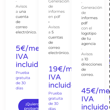
·
Generación
·
Avisos
de
Generación
a
una
informes
de
cuenta
en pdf
informes
de
·
pdf
correo
Avisos
con el
electrónico.
a
5
logotipo
cuentas
de tu
de
agencia
5€/mes
correo
·
electrónico.
Avisos
IVA
a
10
incluido
direcciones
19€/mes
de
Prueba
correo.
IVA
gratuita
de 30
incluido
días​
45€/me
Prueba
IVA
gratuita
de 30
¡Quiero
incluido
probarlo!
días​