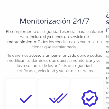
Monitorización 24/7
El complemento de seguridad esencial para cualquier
web,
incluso si ya tienes un servicio de
N
mantenimiento
. Todos los checkeos son externos, no
q
tienes que instalar nada.
q
t
Te daremos
acceso a un panel privado
donde podrás
d
modificar los dominios que quieras monitorizar y ver
e
los resultados de los análisis de seguridad,
e
certificados, velocidad y status de tus webs.
s
p
i
s
t
lo
q
o