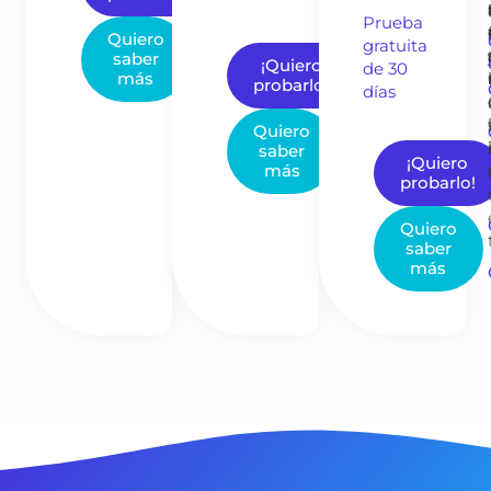
Prueba
Quiero
gratuita
saber
¡Quiero
de 30
más
probarlo!
días​
Quiero
saber
¡Quiero
más
probarlo!
Quiero
saber
más