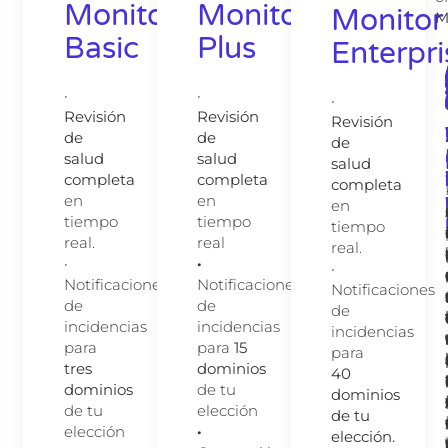
Monitor
Monitor
Monitor
M
Basic
Plus
Enterpri
·
·
·
Revisión
Revisión
Revisión
de
de
de
salud
salud
salud
completa
completa
completa
en
en
en
tiempo
tiempo
tiempo
real.
real
real.
·
·
·
Notificaciones
Notificaciones
Notificaciones
de
de
de
incidencias
incidencias
incidencias
para
para
15
para
tres
dominios
40
dominios
de tu
dominios
de tu
elección
de tu
elección
·
elección.